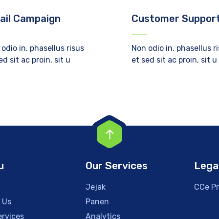
ail Campaign
Customer Suppor
odio in, phasellus risus
Non odio in, phasellus r
ed sit ac proin, sit u
et sed sit ac proin, sit u
u
Our Services
Lega
Jejak
CCe Pr
 Us
Panen
ervices
Analytics