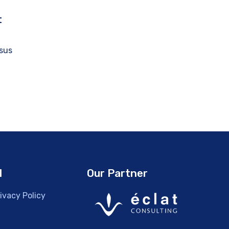
t
isus
l
Our Partner
ivacy Policy