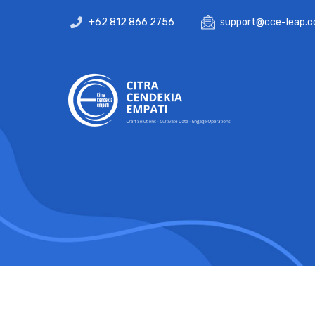
+62 812 866 2756
support@cce-leap.