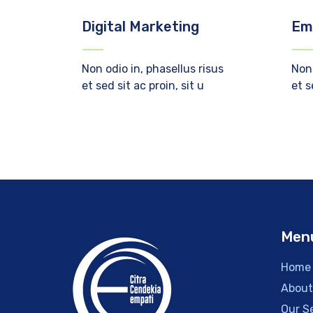
Digital Marketing
Em
Non odio in, phasellus risus
Non 
et sed sit ac proin, sit u
et s
Men
Home
About
Our S