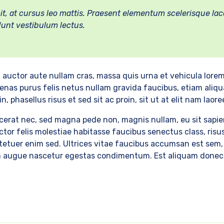
ipit, at cursus leo mattis. Praesent elementum scelerisque lac
cidunt vestibulum lectus.
si auctor aute nullam cras, massa quis urna et vehicula lore
nas purus felis netus nullam gravida faucibus, etiam aliq
in, phasellus risus et sed sit ac proin, sit ut at elit nam lao
acerat nec, sed magna pede non, magnis nullam, eu sit sapie
ctor felis molestiae habitasse faucibus senectus class, risus
tetuer enim sed. Ultrices vitae faucibus accumsan est sem, 
um augue nascetur egestas condimentum. Est aliquam donec w