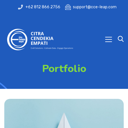
+62 812 866 2756
support@cce-leap.com
Portfolio