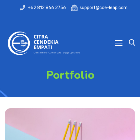
+62 812 866 2756
support@cce-leap.com
Portfolio